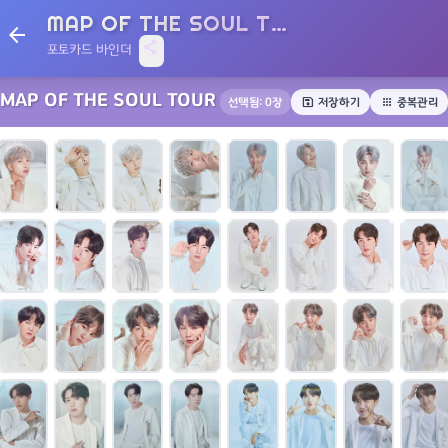
MAP OF THE SOUL TOUR
arrow_back
share
포토카드 바인더
MAP OF THE SOUL TOUR
save
apps
선택됨:
0
장
저장하기
중복관리