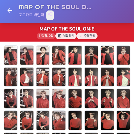
MAP OF THE SOUL ON:E
arrow_back
share
포토카드 바인더
MAP OF THE SOUL ON:E
save
apps
선택됨:
0
장
저장하기
중복관리