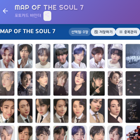
MAP OF THE SOUL 7
arrow_back
share
포토카드 바인더
MAP OF THE SOUL 7
save
apps
선택됨:
0
장
저장하기
중복관리