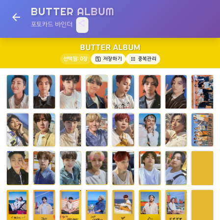
BUTTER ALBUM
arrow_back
share
포토카드 바인더
BUTTER ALBUM
save
apps
선택됨:
0
장
저장하기
중복관리